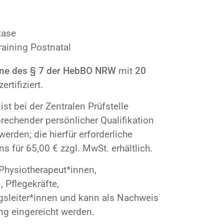
tase
raining Postnatal
nne des § 7 der HebBO NRW
mit
20
tifiziert.
st bei der Zentralen Prüfstelle
prechender persönlicher Qualifikation
erden; die hierfür erforderliche
 für 65,00 € zzgl. MwSt. erhältlich.
 Physiotherapeut*innen,
 Pflegekräfte,
gsleiter*innen und kann als Nachweis
ng eingereicht werden.