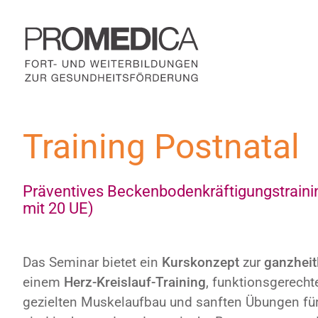
Zum
Inhalt
springen
Training Postnatal
Präventives Beckenbodenkräftigungstraining 
mit 20 UE)
Das Seminar bietet ein
Kurskonzept
zur
ganzheit
einem
Herz-Kreislauf-Training
, funktionsgerech
gezielten Muskelaufbau und sanften Übungen für