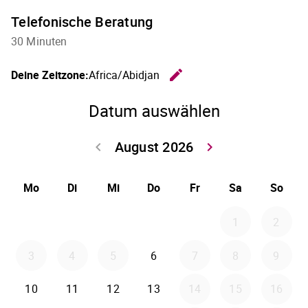
Telefonische Beratung
30 Minuten
edit
Deine Zeitzone:
Africa/Abidjan
Zeitzone 
Datum auswählen
August 2026
keyboard_arrow_left
keyboard_arrow_right
Zurück Juli 202
Weiter
Mo
Di
Mi
Do
Fr
Sa
So
1
2
3
4
5
6
7
8
9
10
11
12
13
14
15
16